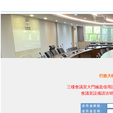
行政大
三樓會議室大門鑰匙借用請逕
會議室設備請洽研發