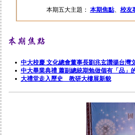
本期五大主題：
本期焦點
、
校友
中大校慶 文化總會董事長劉兆玄讚揚台灣
中大畢業典禮 蕭副總統期勉做個有「品」
大禮堂走入歷史 教研大樓展新貌