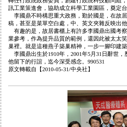
轉任行政院政務委員，創建行政院科技顧問組
訊工業策進會，協助成立科學工業園區，奠定
李國鼎不時構思重大政務，勤於國是，在故居
稿，甚至是菜單空白處，中、英文夾雜反映出
有趣的是，故居書櫃上有許多李國鼎出國考察
業參考，作為提升品質的範例，還因此被太太
巢裡。就是這種燕子築巢精神，一步一腳印建
李國鼎出生於1910年，2001年5月31日辭
他留下的行誼，迄今深受感念。990531
原文轉載自【2010-05-31/中央社】