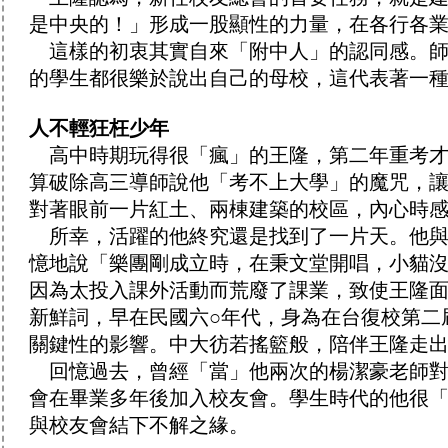
是中央的！」形成一股顯性的力量，在各行各
這樣的初衷其實自來「附中人」的認同感。師
的學生都很樂於說出自己的母校，這代表著一
人不輕狂枉少年
高中時期玩得很「瘋」的王隆，第二年重考才
算破除高三導師說他「考不上大學」的魔咒，
對著眼前一片紅土、兩棟建築的校區，內心時
所幸，活躍的他終究還是找到了一片天。他與李
憶地說「樂團剛成立時，在秉文堂開唱，小貓
因為太投入課外活動而荒廢了課業，致使王隆
新鮮詞，早在民國六○年代，身為在台復校第二
關鍵性的影響。中大彷若搖籃般，陪伴王隆走
回憶過去，曾經「當」他兩次的楊潔豪老師對
會在畢業多年後加入校友會。學生時代的他很
與校友會結下不解之緣。