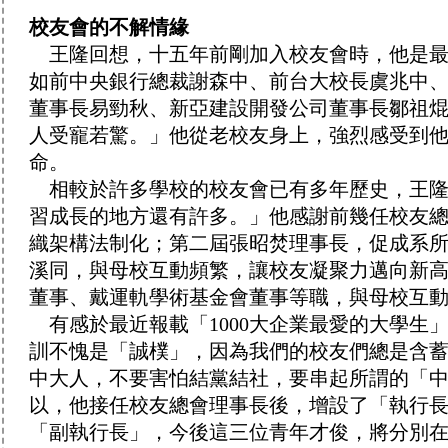
校友會的不解情緣
王隆回想，十五年前剛加入校友會時，他是最
如前中央銀行總裁謝森中、前台大校長虞兆中
董事長易勁秋、新亞建設開發公司董事長鄒祖
人受寵若驚。」他從老校友身上，強烈感受到
命。
相較於許多學校的校友會已有多年歷史，王隆
習成長的地方還有許多。」他感謝前幾任校友
織架構法制化；第二屆張昭焚理事長，促成系
溪同，與母校互動頻繁，讓校友凝聚力邁向新
董事、戴運軌學術基金會董事等職，與母校互
有感於最近報載「1000大企業最愛的大學生
訓不愧是「誠樸」，因為我們的校友們總是含
中大人，不要害怕結黨結社，要串起所謂的「
以，他接任校友總會理事長後，增設了「執行
「副執行長」，今後這三位青年才俊，將分別