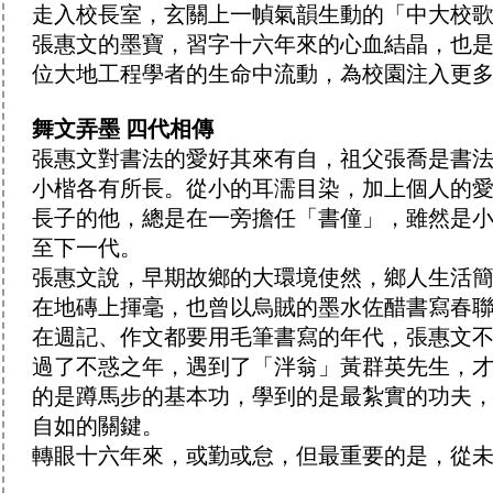
走入校長室，玄關上一幀氣韻生動的「中大校
張惠文的墨寶，習字十六年來的心血結晶，也
位大地工程學者的生命中流動，為校園注入更
舞文弄墨
四代相傳
張惠文對書法的愛好其來有自，祖父張喬是書
小楷各有所長。從小的耳濡目染，加上個人的
長子的他，總是在一旁擔任「書僮」，雖然是
至下一代。
張惠文說，早期故鄉的大環境使然，鄉人生活
在地磚上揮毫，也曾以烏賊的墨水佐醋書寫春
在週記、作文都要用毛筆書寫的年代，張惠文
過了不惑之年，遇到了「泮翁」黃群英先生，
的是蹲馬步的基本功，學到的是最紮實的功夫
自如的關鍵。
轉眼十六年來，或勤或怠，但最重要的是，從