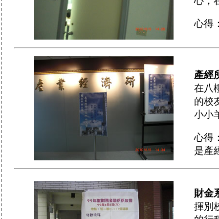
心，
心得
產經
在八
的校
小小
心得
是產
財金
揮別