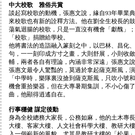
中大校歌 雅俗共賞
談起寫校歌的動機，張惠文說，緣自93年畢業
來校歌也有新的詮釋方法。他在劉全生校長的
蕩氣迴腸的校歌，只是一直沒有機會「獻醜」
「校歌」捐贈給學校。
他將書法的造詣融入篆刻之中，以巴林、昌化
句，一一刻印成方寸之畫，大則舒展，小則收
輔，兩者各自有理論，內涵非常深遠」張惠文
張惠文最令人驚豔的，莫過於拿起薩克斯風，
「中學時，樂隊裏沒搶到薩克斯風，只吹小號
機會重拾樂器，但在大專暑期集訓，不小心傷
曲，他顯得逍遙自在。
行事穩健
謀定後動
身為全校總務大家長，公務如麻，他的土木專
大樓、客家大樓、人文社會科學大樓、教研大
入一個嶄新的風貌，尤其是教研大樓的「松果