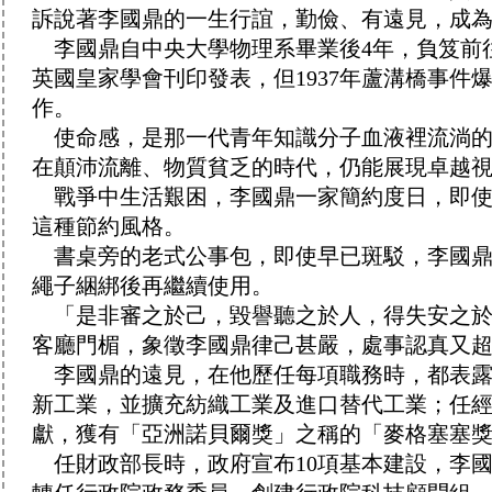
訴說著李國鼎的一生行誼，勤儉、有遠見，成
李國鼎自中央大學物理系畢業後4年，負笈前
英國皇家學會刊印發表，但1937年蘆溝橋事
作。
使命感，是那一代青年知識分子血液裡流淌的
在顛沛流離、物質貧乏的時代，仍能展現卓越
戰爭中生活艱困，李國鼎一家簡約度日，即使
這種節約風格。
書桌旁的老式公事包，即使早已斑駁，李國鼎
繩子綑綁後再繼續使用。
「是非審之於己，毀譽聽之於人，得失安之於
客廳門楣，象徵李國鼎律己甚嚴，處事認真又
李國鼎的遠見，在他歷任每項職務時，都表露
新工業，並擴充紡織工業及進口替代工業；任
獻，獲有「亞洲諾貝爾獎」之稱的「麥格塞塞
任財政部長時，政府宣布10項基本建設，李