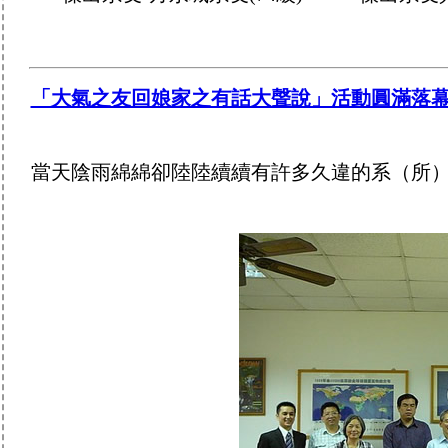
「大氣之友回娘家之有話大聲說」活動圓滿落
當天陰雨綿綿卻陸陸續續有許多久違的系（所