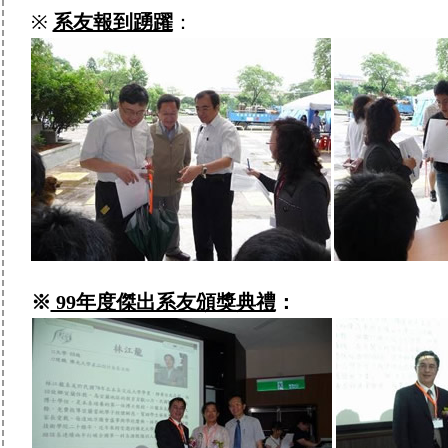
※
系友報到踴躍
：
※
99年度傑出系友頒獎典禮
：