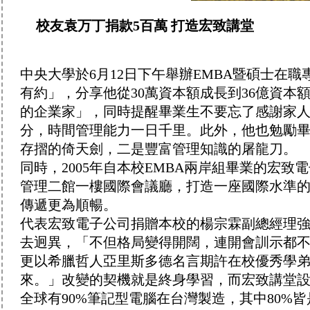
校友袁万丁捐款5百萬 打造宏致講堂
中央大學於6月12日下午舉辦EMBA暨碩士在
有約」，分享他從30萬資本額成長到36億資
的企業家」，同時提醒畢業生不要忘了感謝家
分，時間管理能力一日千里。此外，他也勉勵
存摺的倚天劍，二是豐富管理知識的屠龍刀。
同時，2005年自本校EMBA兩岸組畢業的宏致
管理二館一樓國際會議廳，打造一座國際水準
傳遞更為順暢。
代表宏致電子公司捐贈本校的楊宗霖副總經理
去迥異，「不但格局變得開闊，連開會訓示都
更以希臘哲人亞里斯多德名言期許在校優秀學
來。」改變的契機就是終身學習，而宏致講堂
全球有90%筆記型電腦在台灣製造，其中80%