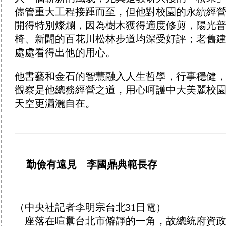
儘管重大工程接踵而至，但他對校園的永續經
開得特別燦爛，因為樹木獲得適度修剪，陽光
椅、新闢的百花川松林步道均深受好評；老舊
處處看得出他的用心。
他書藝和金石的智慧融入人生哲學，行事穩健
觀察是他總務經營之道，用心呵護中大美麗校
天空更瀟灑自在。
勤儉有遠見 李國鼎典範長存
（中央社記者李明宗台北31日電）
座落在喧囂台北市僻靜的一角，故總統府資政