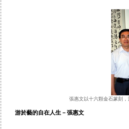
張惠文以十六顆金石篆刻，
游於藝的自在人生－張惠文