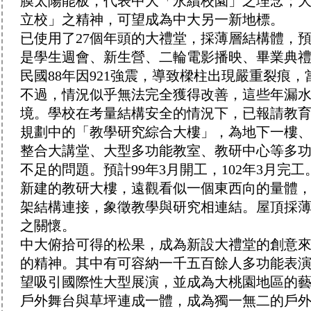
膜太陽能板，代表中大「永續校園」之理念；
立校」之精神，可望成為中大另一新地標。
已使用了27個年頭的大禮堂，採薄層結構體，
是學生週會、新生營、二輪電影播映、畢業典
民國88年因921強震，導致樑柱出現嚴重裂痕
不過，情況似乎無法完全獲得改善，這些年漏
境。學校在考量結構安全的情況下，已報請教
規劃中的「教學研究綜合大樓」，為地下一樓、地
整合大講堂、大型多功能教室、教研中心等多功
不足的問題。預計99年3月開工，102年3月完工
新建的教研大樓，遠觀看似一個東西向的量體，
架結構連接，象徵教學與研究相連結。屋頂採
之關懷。
中大俯拾可得的松果，成為新設大禮堂的創意
的精神。其中有可容納一千五百餘人多功能表
望吸引國際性大型展演，並成為大桃園地區的
戶外舞台與草坪連成一體，成為獨一無二的戶