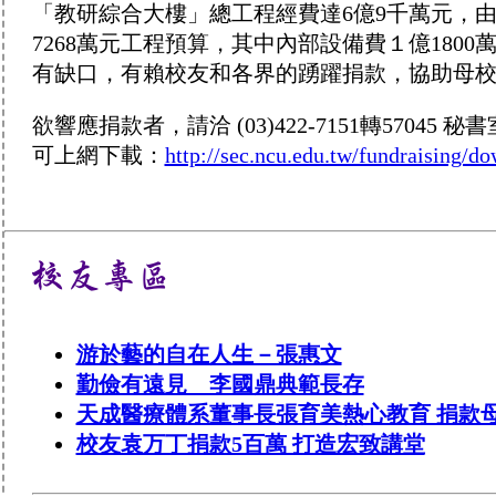
「教研綜合大樓」總工程經費達6億9千萬元，
7268萬元工程預算，其中內部設備費１億18
有缺口，有賴校友和各界的踴躍捐款，協助母
欲響應捐款者，請洽 (03)422-7151轉57
可上網下載：
http://sec.ncu.edu.tw/fundraising/d
游於藝的自在人生－張惠文
勤儉有遠見 李國鼎典範長存
天成醫療體系董事長張育美熱心教育 捐款
校友袁万丁捐款5百萬 打造宏致講堂