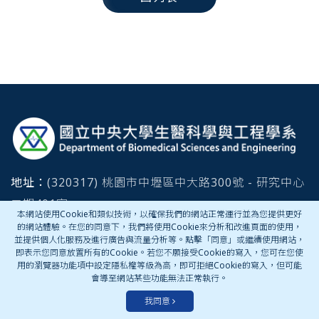
:::
地址：
(320317) 桃園市中壢區中大路300號 - 研究中心
二期401室
本網站使用Cookie和類似技術，以確保我們的網站正常運行並為您提供更好
總機電話：
03-4227151#
27735
的網站體驗。在您的同意下，我們將使用Cookie來分析和改進頁面的使用，
並提供個人化服務及進行廣告與流量分析等。點擊「同意」或繼續使用網站，
即表示您同意放置所有的Cookie。若您不願接受Cookie的寫入，您可在您使
用的瀏覽器功能項中設定隱私權等級為高，即可拒絕Cookie的寫入，但可能
會導至網站某些功能無法正常執行。
聯絡我們
我同意