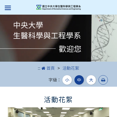
跳到主要內容
:::
首頁
活動花絮
列印
字級：
小
中
大
活動花絮