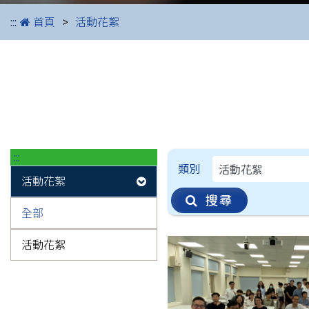
:::
首頁
活動花絮
:::
日期格式為YYYY-MM-D
類別
活動花絮
搜尋
全部
活動花絮