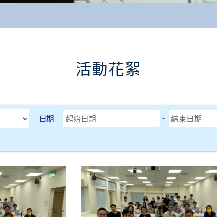
活動花絮
D，可直接鍵盤輸入日期。
日期
~
日期(迄)