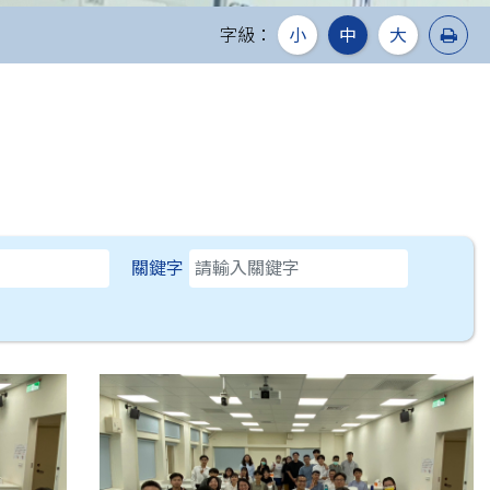
列
字級：
小
中
大
關鍵字