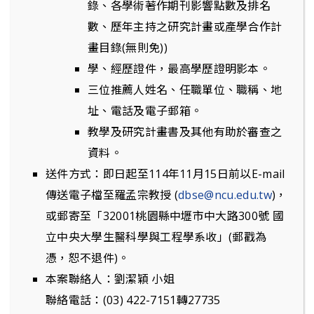
錄、各學術著作期刊影響點數及排名
數、歷年主持之研究計畫或產學合作計
畫目錄(無則免))
學、經歷證件，最高學歷證明影本。
三位推薦人姓名、任職單位、職稱、地
址、電話及電子郵箱。
教學及研究計畫書及其他有助於審查之
資料。
送件方式：即日起至114年11月15日前以E-mail
傳送電子檔至羅孟宗教授 (
dbse@ncu.edu.tw
)，
或郵寄至「32001桃園縣中壢市中大路300號 國
立中央大學生醫科學與工程學系收」(郵戳為
憑，恕不退件)。
本案聯絡人：劉潔穎 小姐
聯絡電話：(03) 422-7151轉27735