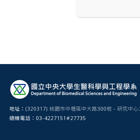
13:40–13:55
03
職見未
13:55–14:10
04
Diabea
14:10–14:25
05
ReNova
14:25–14:40
06
潤寧智
14:40–14:55
07
NeuroL
14:55–15:05
中場休息
15:05–15:20
08
快點去
:::
15:20–15:35
09
複仇者
15:35–15:50
10
快樂小
15:50–16:05
11
Magerl
地址：
(320317) 桃園市中壢區中大路300號 - 研究中
16:05–16:20
12
醫學王
總機電話：
03-4227151#
27735
16:20–16:35
13
micro-
16:35–16:50
14
光齒生
16:50–17:05
15
F1: Fac