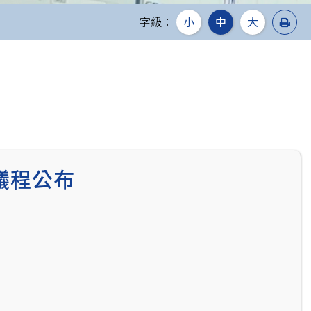
列
字級：
小
中
大
議程公布