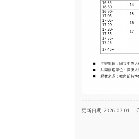
時間
編號
隊伍
12:30–13:00
報到
更新日期: 2026-07-01
13:00–13:08
開幕・致詞
13:10–13:25
01
Labula
13:25–13:40
02
Reha