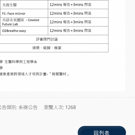
備註
公告類別: 系辦公告
瀏覽人次: 1268
・合照
bu labubu
12mins 報告＋3mins 問答
回列表
Mind 復健智慧
12mins 報告＋3mins 問答