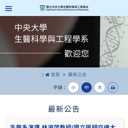
跳到主要內容
:::
首頁
最新公告
列印
字級：
小
中
大
最新公告
生醫系演講 林淑萍教授(國立陽明交通大