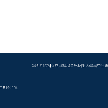
系所介紹
系所成員
課程資訊
招生入學
高中生
頁尾連結
心二期401室