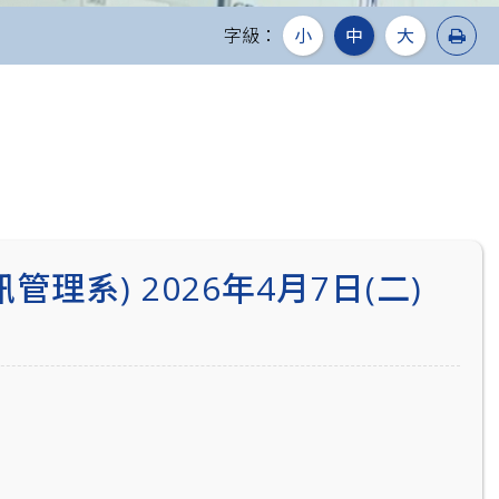
列
字級：
小
中
大
系) 2026年4月7日(二)