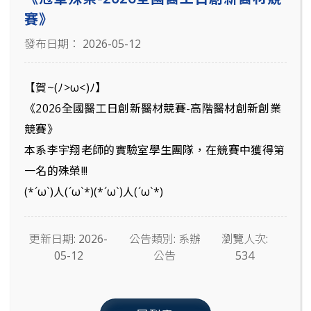
賽》
發布日期： 2026-05-12
【賀~(ﾉ>ω<)ﾉ】
《2026全國醫工日創新醫材競賽-高階醫材創新創業
競賽》
本系李宇翔老師的實驗室學生團隊，在競賽中獲得第
一名的殊榮!!!
(*´ω`)人(´ω`*)(*´ω`)人(´ω`*)
更新日期: 2026-
公告類別: 系辦
瀏覽人次:
05-12
公告
534