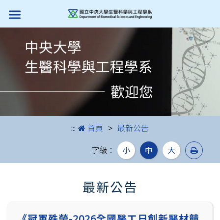
跳到主要內容
:::
首頁
最新公告
列印
字級：
小
中
大
最新公告
《冠軍殊榮-2026全國醫工日創新醫材競