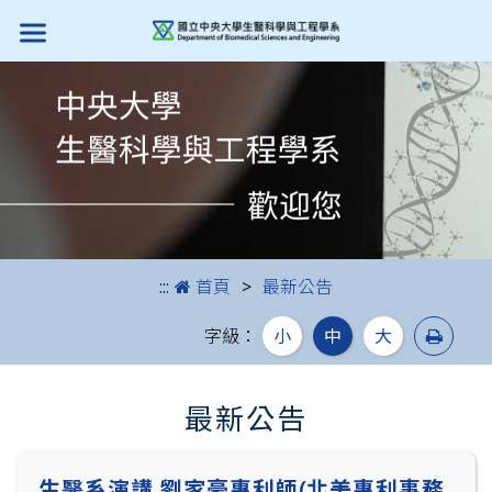
跳到主要內容
:::
首頁
最新公告
列印
字級：
小
中
大
最新公告
生醫系演講 劉家豪專利師(北美專利事務