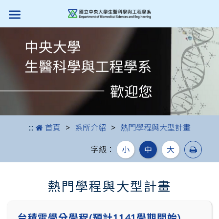
跳到主要內容
:::
首頁
系所介紹
熱門學程與大型計畫
列印
字級：
小
中
大
熱門學程與大型計畫
台積電學分學程(預計1141學期開始)