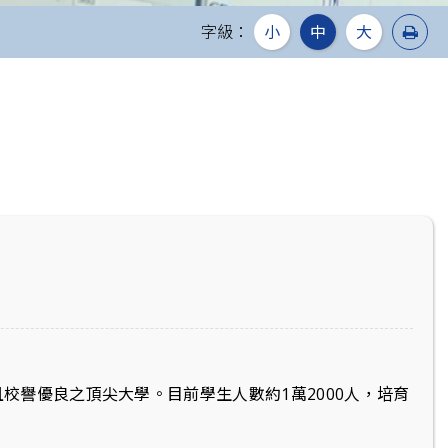
列
字級：
小
中
大
且校譽優良之頂尖大學。目前學生人數約1萬2000人，培育