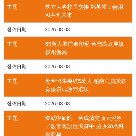
主題
國立大專校長交接 鄭英耀：善用
AI共創未來
發佈日期
2026-08-03
主題
65所大學前進印尼 台灣高教展規
模創新高
發佈日期
2026-08-03
主題
赴台留學突破5萬人 越南官員讚教
育優質成熱門選項
發佈日期
2026-08-03
主題
集結中研院、台成清交頂大資源
／教部籌設台灣實中 招收30名科
學新星