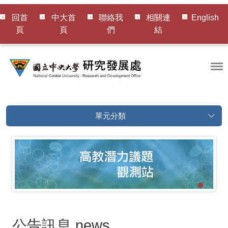
回首
中大首
聯絡我
相關連
English
頁
頁
們
結
單元分類
公告訊息
news