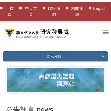
回首
中大首
聯絡我
相關連
English
頁
頁
們
結
單元分類
公告訊息
news