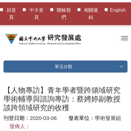
回首
中大首
聯絡我
相關連
English
頁
頁
們
結
單元分類
【人物專訪】青年學者暨跨領域研究
學術輔導與諮詢專訪：蔡娉婷副教授
談跨領域研究的收穫
刊登日期：
2020-03-06
發表單位：
學術發展組
發佈人：