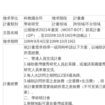
徵求單位
科教國合司
徵求階段
計畫書
計畫類別
學術研究
計畫領域
跨領域/不分領域
公開徵求2021年臺英（MOST-BOT）群英計畫
主題名稱
（I2P），至2020年10月19日申請截止！
徵求期間
109年9月4日至109年10月19日
依計畫需求得擇一或同時申請以下方案，以補助
所需經費。
一、雙邊人員交流計畫
1.補助臺灣優秀研究人員赴英國，或邀請英國優
研究人員來臺交流。
2.每人次訪問之期間以2至6週為限。
3.補助訪問所需之差旅費（交通費+生活費），得
計畫經費
依計畫實際需要核銷所需之差旅費（不可至第三
家）。
二、學術研討會
1.舉辦地點可選在臺灣或英國。