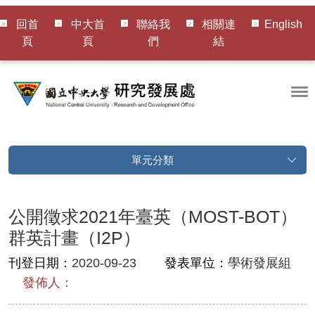
回首
中大首
聯絡我
相關連
English
頁
頁
們
結
單元分類
公開徵求2021年臺英（MOST-BOT）
群英計畫（I2P）
刊登日期：
2020-09-23
發表單位：
學術發展組
發佈人：