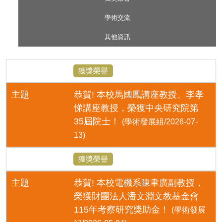
學術交流
其他資訊
獲獎榮譽
主題
恭賀! 本校馬國鳳講座教授、李孝
悌講座教授，榮獲中央研究院第
35屆院士！
(學術發展組/2026-07-
13)
獲獎榮譽
主題
恭賀! 本校電機系陳聿廣副教授，
榮獲財團法人潘文淵文教基金會
115年考察研究獎助金！
(學術發展