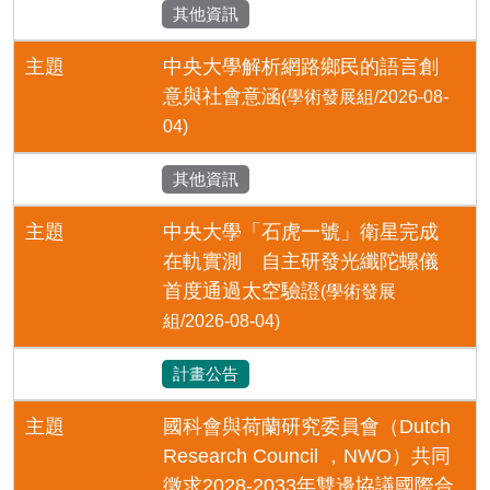
其他資訊
主題
中央大學解析網路鄉民的語言創
意與社會意涵
(學術發展組/2026-08-
04)
其他資訊
主題
中央大學「石虎一號」衛星完成
在軌實測 自主研發光纖陀螺儀
首度通過太空驗證
(學術發展
組/2026-08-04)
計畫公告
主題
國科會與荷蘭研究委員會（Dutch
Research Council ，NWO）共同
徵求2028-2033年雙邊協議國際合