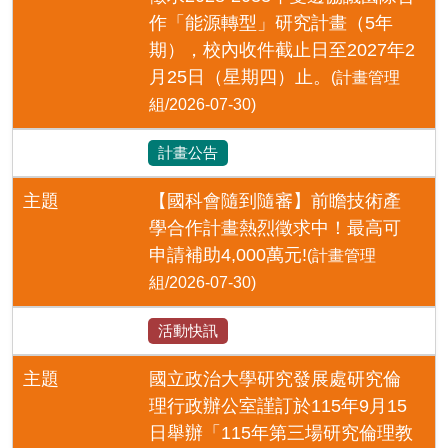
作「能源轉型」研究計畫（5年
期），校內收件截止日至2027年2
月25日（星期四）止。
(計畫管理
組/2026-07-30)
計畫公告
主題
【國科會隨到隨審】前瞻技術產
學合作計畫熱烈徵求中！最高可
申請補助4,000萬元!
(計畫管理
組/2026-07-30)
活動快訊
主題
國立政治大學研究發展處研究倫
理行政辦公室謹訂於115年9月15
日舉辦「115年第三場研究倫理教