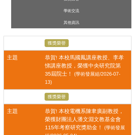
學術交流
其他資訊
獲獎榮譽
主題
恭賀! 本校馬國鳳講座教授、李孝
悌講座教授，榮獲中央研究院第
35屆院士！
(學術發展組/2026-07-
13)
獲獎榮譽
主題
恭賀! 本校電機系陳聿廣副教授，
榮獲財團法人潘文淵文教基金會
115年考察研究獎助金！
(學術發展