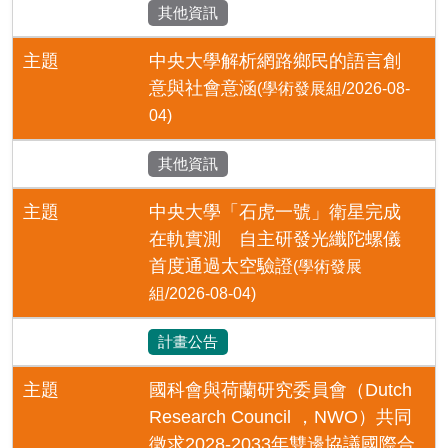
其他資訊
主題
中央大學解析網路鄉民的語言創
意與社會意涵
(學術發展組/2026-08-
04)
其他資訊
主題
中央大學「石虎一號」衛星完成
在軌實測 自主研發光纖陀螺儀
首度通過太空驗證
(學術發展
組/2026-08-04)
計畫公告
主題
國科會與荷蘭研究委員會（Dutch
Research Council ，NWO）共同
徵求2028-2033年雙邊協議國際合