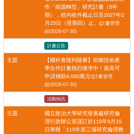
作「能源轉型」研究計畫（5年
期），校內收件截止日至2027年2
月25日（星期四）止。
(計畫管理
組/2026-07-30)
計畫公告
主題
【國科會隨到隨審】前瞻技術產
學合作計畫熱烈徵求中！最高可
申請補助4,000萬元!
(計畫管理
組/2026-07-30)
活動快訊
主題
國立政治大學研究發展處研究倫
理行政辦公室謹訂於115年9月15
日舉辦「115年第三場研究倫理教