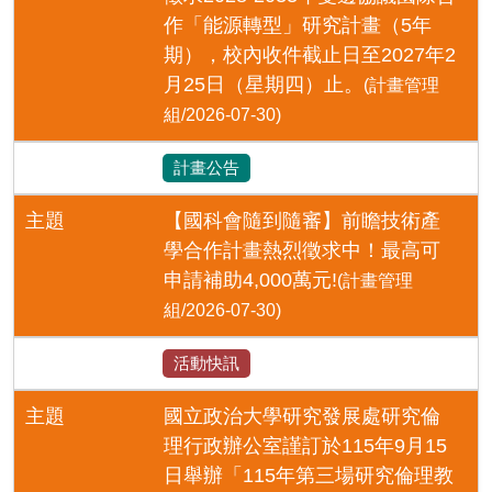
作「能源轉型」研究計畫（5年
期），校內收件截止日至2027年2
月25日（星期四）止。
(計畫管理
組/2026-07-30)
計畫公告
主題
【國科會隨到隨審】前瞻技術產
學合作計畫熱烈徵求中！最高可
申請補助4,000萬元!
(計畫管理
組/2026-07-30)
活動快訊
主題
國立政治大學研究發展處研究倫
理行政辦公室謹訂於115年9月15
日舉辦「115年第三場研究倫理教