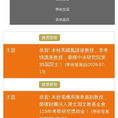
學術交流
其他資訊
獲獎榮譽
主題
恭賀! 本校馬國鳳講座教授、李孝
悌講座教授，榮獲中央研究院第
35屆院士！
(學術發展組/2026-07-
13)
獲獎榮譽
主題
恭賀! 本校電機系陳聿廣副教授，
榮獲財團法人潘文淵文教基金會
115年考察研究獎助金！
(學術發展