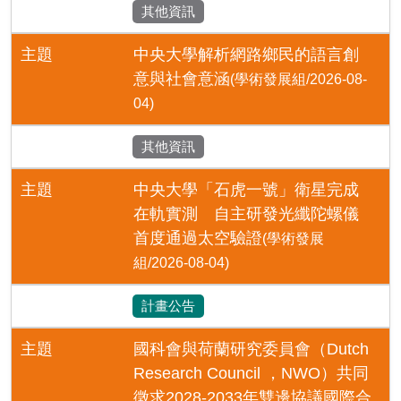
其他資訊
主題
中央大學解析網路鄉民的語言創
意與社會意涵
(學術發展組/2026-08-
04)
其他資訊
主題
中央大學「石虎一號」衛星完成
在軌實測 自主研發光纖陀螺儀
首度通過太空驗證
(學術發展
組/2026-08-04)
計畫公告
主題
國科會與荷蘭研究委員會（Dutch
Research Council ，NWO）共同
徵求2028-2033年雙邊協議國際合