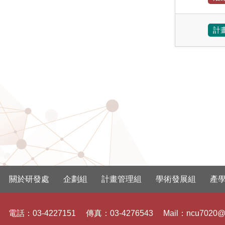
計
關於研發處
企劃組
計畫管理組
學術發展組
產
電話：
03-4227151
傳真：
03-4276543
Mail：
ncu7020@