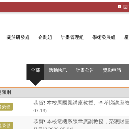
回
關於研發處
企劃組
計畫管理組
學術發展組
產
全部
活動快訊
計畫公告
獎勵申請
息類別
恭賀! 本校馬國鳳講座教授、李孝悌講座
獎榮譽
07-13)
恭賀! 本校電機系陳聿廣副教授，榮獲財
獎榮譽