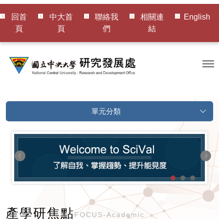
回首
中大首
聯絡我
相關連
English
頁
頁
們
結
單元分類
產學研焦點
FOCUS-Academic