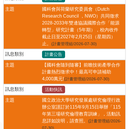
主題
國科會與荷蘭研究委員會（Dutch
Research Council ，NWO）共同徵求
2028-2033年雙邊協議國際合作「能源
轉型」研究計畫（5年期），校內收件
截止日至2027年2月25日（星期四）
止。
(計畫管理組/2026-07-30)
訊息類別
計畫公告
主題
【國科會隨到隨審】前瞻技術產學合作
計畫熱烈徵求中！最高可申請補助
4,000萬元!
(計畫管理組/2026-07-30)
訊息類別
活動快訊
主題
國立政治大學研究發展處研究倫理行政
辦公室謹訂於115年9月15日舉辦「115
年第三場研究倫理教育訓練」，活動訊
息詳如說明，請查照。
(計畫管理組/2026-
07-30)