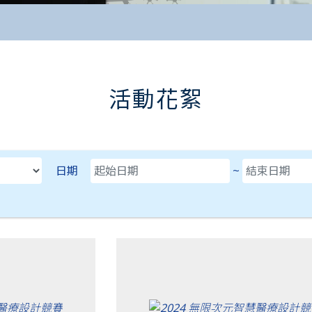
活動花絮
D，可直接鍵盤輸入日期。
日期
~
日期(迄)