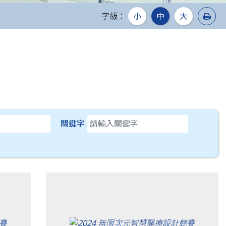
列
字級：
小
中
大
關鍵字