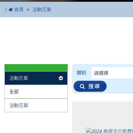
:::
首頁
活動花絮
:::
日期格式為YYYY-MM-D
類別
活動花絮
搜尋
全部
活動花絮