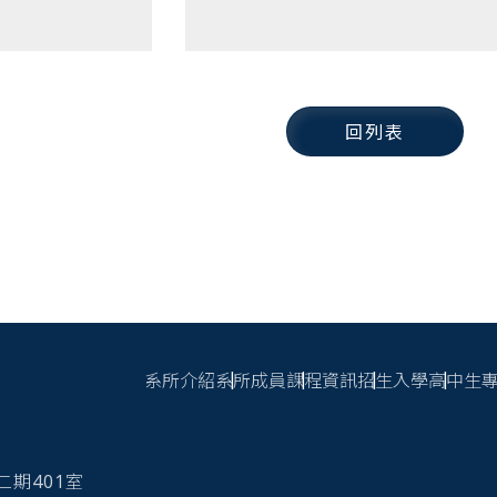
回列表
系所介紹
系所成員
課程資訊
招生入學
高中生
頁尾連結
心二期401室