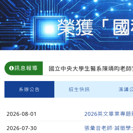
:::
國立中央大學生醫科學與工
訊息報導
2026英文畢業專題競賽
本系教學單位自我評鑑之自辦評
公告資訊
系辦公告
招生快訊
演講
國立中央大學生醫系陳靖昀老師實
2026-08-01
2026英文畢業專題
2026-07-30
張彙音老師 誠徵