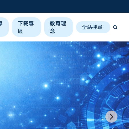
專
下載專
教育理
全站搜尋
區
念
b鍵移動廣告順序。
下一