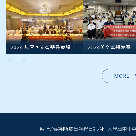
2024 無限次元智慧醫療設計
2024英文專題競賽
競賽
MORE
系所介紹
系所成員
課程資訊
招生入學
高中生
頁尾連結