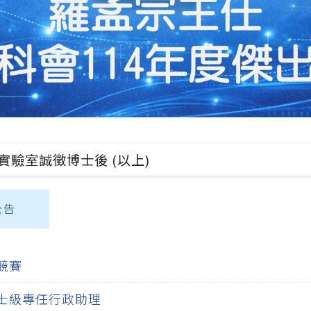
程學系官網資訊
鑑結果通過
公告
驗室誠徵博士後 (以上)
競賽
學士級專任行政助理