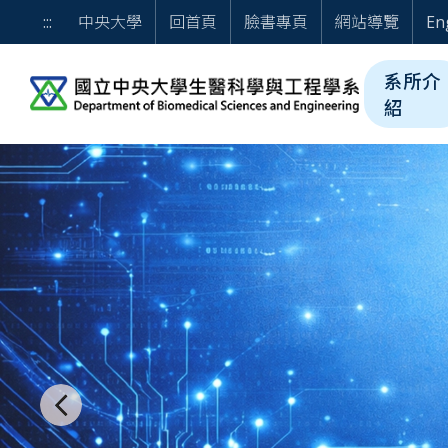
跳到主要內容
歡迎光臨 國立中央大學
:::
中央大學
回首頁
臉書專頁
網站導覽
En
系所介
紹
鍵盤操作說明： 一、Tab：停留於上一則or下一則按鈕後,可利
⏸ 暫停
上一則