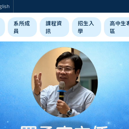
生醫科學與工程學系
glish
系所成
課程資
招生入
高中生
員
訊
學
區
用Enter鍵跳至上一則or下一則廣告。當選中該廣告後，可按ta