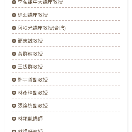
李弘謙中大講座教授
徐沺講座教授
葉秩光講座教授(合聘)
簡志誠教授
黃群耀教授
王拔群教授
鄭宇哲副教授
林彥璋副教授
張煥禎副教授
林頌凱講師
林煜軒教授