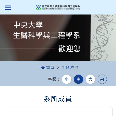
跳到主要內容
:::
首頁
系所成員
列印
字級：
小
中
大
系所成員