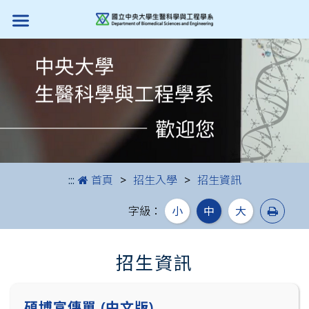
跳到主要內容
:::
首頁
招生入學
招生資訊
列印
字級：
小
中
大
招生資訊
碩博宣傳單 (中文版)