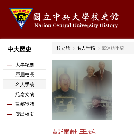
中大歷史
校史館
名人手稿
戴運軌手稿
—
大事紀要
—
歷屆校長
—
名人手稿
—
紀念文物
—
建築巡禮
—
傑出校友
戴運軌手稿