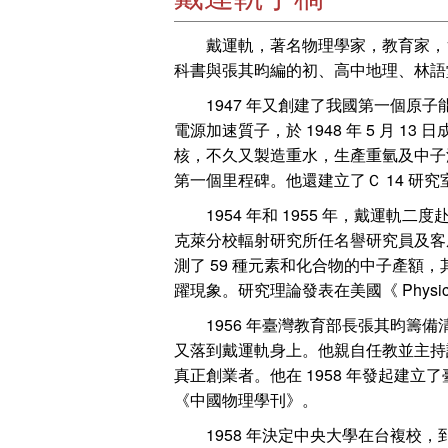
戴運軌，著名物理學家，教育家，19
科書與張其昀編的初、高中地理、林語
1947 年又創建了我國第一個原子能
電源加速質子，於 1948 年 5 月 1
核，不久又製造重水，生產重氫及中子
第一個里程碑。他還建立了Ｃ 14 研
1954 年和 1955 年，戴運軌
克萊分校輻射研究所任名譽研究員及客座
測了 59 種元素和化合物的中子產
躍現象。研究理論發表在美國《 Physica
1956 年臺灣教育部長張其昀籌備
又落到戴運軌身上。他親自任教並主持
真正創業者。他在 1958 年發起建立了
《中國物理學刊》。
1958 年決定中央大學在台複校，到