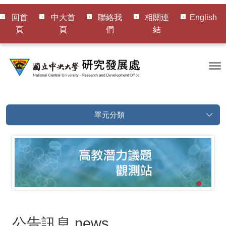
回首
中大首
聯絡我
相關連
English
頁
頁
們
結
單元分類
公告訊息
news