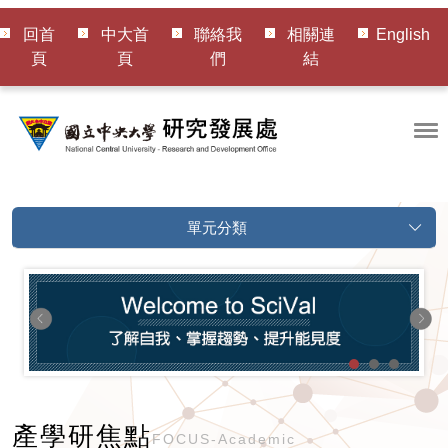
回首
中大首
聯絡我
相關連
English
頁
頁
們
結
單元分類
產學研焦點
FOCUS-Academic