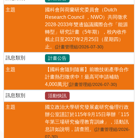
主題
國科會與荷蘭研究委員會（Dutch
Research Council ，NWO）共同徵求
2028-2033年雙邊協議國際合作「能源
轉型」研究計畫（5年期），校內收件
截止日至2027年2月25日（星期四）
止。
(計畫管理組/2026-07-30)
訊息類別
計畫公告
主題
【國科會隨到隨審】前瞻技術產學合作
計畫熱烈徵求中！最高可申請補助
4,000萬元!
(計畫管理組/2026-07-30)
訊息類別
活動快訊
主題
國立政治大學研究發展處研究倫理行政
辦公室謹訂於115年9月15日舉辦「115
年第三場研究倫理教育訓練」，活動訊
息詳如說明，請查照。
(計畫管理組/2026-
07-30)