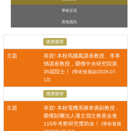
學術交流
其他資訊
獲獎榮譽
主題
恭賀! 本校馬國鳳講座教授、李孝
悌講座教授，榮獲中央研究院第
35屆院士！
(學術發展組/2026-07-
13)
獲獎榮譽
主題
恭賀! 本校電機系陳聿廣副教授，
榮獲財團法人潘文淵文教基金會
115年考察研究獎助金！
(學術發展