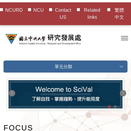
NCURD
NCU
Contact
Related
繁體
US
links
中文
單元分類
FOCUS