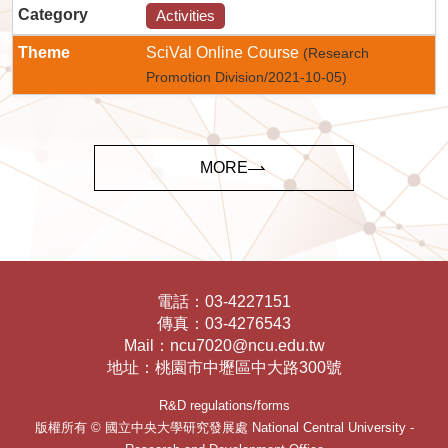
Category
Activities
Theme
SciVal Online Course
(Research
Promotion Division/2021-10-05)
MORE
電話：
03-4227151
傳真：
03-4276543
Mail：
ncu7020@ncu.edu.tw
地址：
桃園市中壢區中大路300號
R&D regulations/forms
版權所有 ©
國立中央大學研究發展處
National Central University -