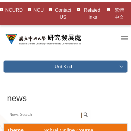
NCURD
NCU
Contact
Related
繁體
US
links
中文
Unit Kind
news
Theme
SciVal Online Course