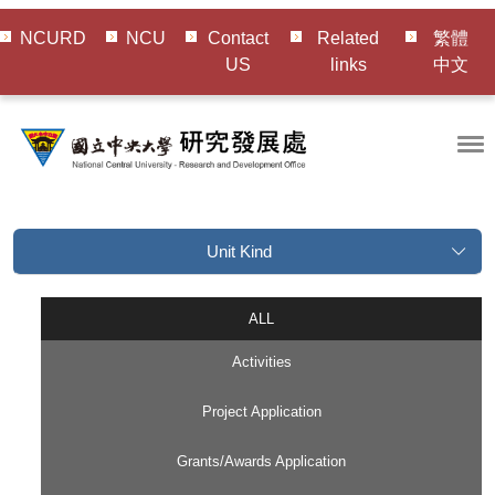
NCURD
NCU
Contact
Related
繁體
US
links
中文
Unit Kind
ALL
Activities
Project Application
Grants/Awards Application