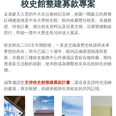
校史館整建募款專案
走過參天入雲的中大在台復校紀念碑，校園一隅矗立的典雅
紅磚建築便是中央大學校史館。館內收藏歷任校長、卓越教
授、特色計畫、傑出校友資料以及珍貴文物，沿展覽牆動線
而行，即能一覽中大歷史長河的迷人風采。
校史館自二OO五年開館後，一直是交織著歷史軌跡與未來
夢想的所在；而今已屆二十週年，館內設備亟需維護與更
新，亦擬於三樓校友服務中心外廣場設置綜合咖啡廳，期待
透過多元活動的規劃，使本館成為聯繫校友與在校師生的橋
樑。
誠摯邀請您
支持校史館整建募款計畫
，讓這座見證時光流轉
的建築，再次蛻變，持續承載師生與校友的共同記憶。