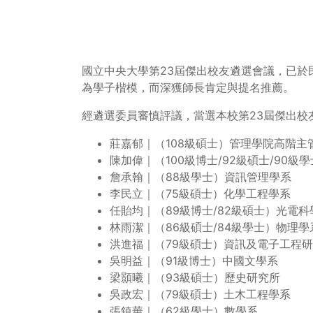
國立中央大學第23屆傑出校友遴選會議，已於
為學子楷模，而深獲師長肯定與提名推薦。
經遴選委員審慎評議，當選本校第23屆傑出校
莊嘉郁｜（108級碩士）管理學院高階主
陳加偉｜（100級博士/92級碩士/90級
詹承翰｜（88級學士）資訊管理學系
李民立｜（75級碩士）化學工程學系
任貽均｜（89級博士/82級碩士）光電
林雨潔｜（86級碩士/84級學士）物理學
洪進福｜（79級碩士）資訊及電子工程
吳明益｜（91級博士）中國文學系
梁顥曦｜（93級碩士）歷史研究所
吳政宏｜（79級碩士）土木工程學系
張鎮華｜（62級學士）數學系