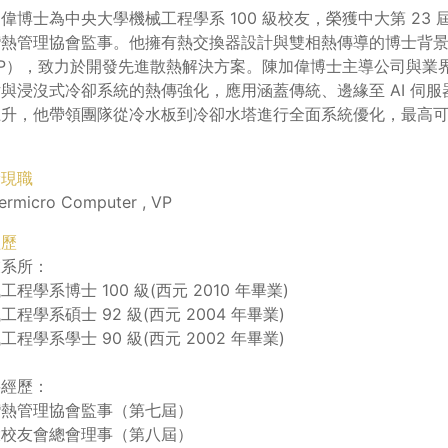
偉博士為中央大學機械工程學系 100 級校友，榮獲中大第 2
熱管理協會監事。他擁有熱交換器設計與雙相熱傳導的博士背景，現
VP），致力於開發先進散熱解決方案。陳加偉博士主導公司與業
與浸沒式冷卻系統的熱傳強化，應用涵蓋傳統、邊緣至 AI 伺服器
升，他帶領團隊從冷水板到冷卻水塔進行全面系統優化，最高可
。
獎現職
ermicro Computer , VP
經歷
業系所：
工程學系博士 100 級(西元 2010 年畢業)
工程學系碩士 92 級(西元 2004 年畢業)
工程學系學士 90 級(西元 2002 年畢業)
要經歷：
灣熱管理協會監事（第七屆）
大校友會總會理事（第八屆）