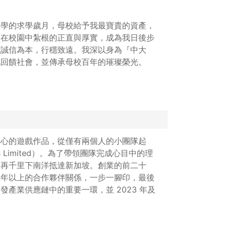
大學的求學歲月，母校給予我最寶貴的資產，
份在校園中紮根的正直與厚實，成為我日後步
以誠信為本，行穩致遠。我深以身為『中大
此回饋社會，並傳承母校百年的璀璨榮光。
人心的遊戲作品，從僅有兩個人的小團隊起
s Limited）。為了帶領團隊完成心目中的理
後再千里下南洋抵達新加坡。創業的前二十
幾年以上的合作夥伴關係，一步一腳印，最後
產業供應鏈中的重要一環，並 2023 年及