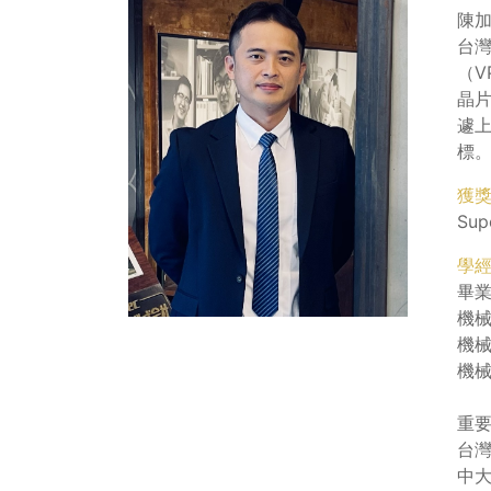
陳加
台灣
（
晶片
遽上
標
獲
Sup
學
畢
機械
機械
機械
重
台
中