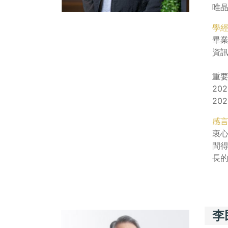
唯晶科
學
畢
資訊
重
20
20
感
衷
間
長
李