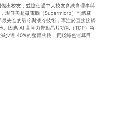
3 屆傑出校友，並擔任過中大校友會總會理事與
任美超微電腦（Supermicro）副總裁
界最先進的氣冷與液冷技術，專注於直接接觸
。因應 AI 高算力帶動晶片功耗（TDP）急
減少達 40%的整體功耗，實踐綠色運算目