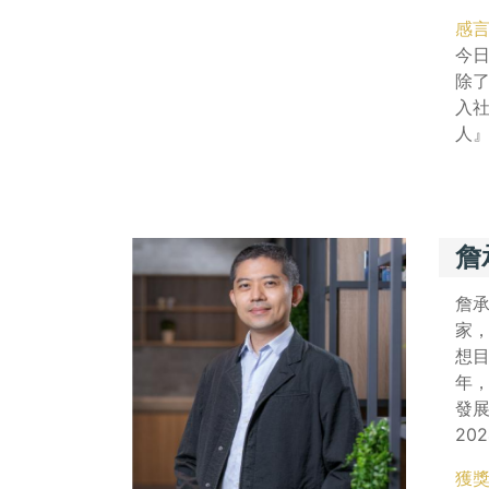
感
今
除
入
人
詹
詹
家，
想
年
發展
20
獲