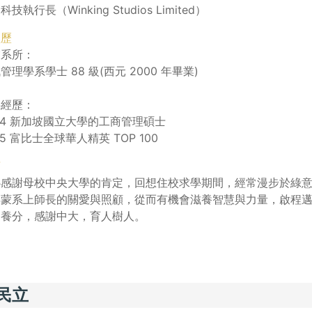
技執行長（Winking Studios Limited）
經歷
業系所：
管理學系學士 88 級(西元 2000 年畢業)
要經歷：
24 新加坡國立大學的工商管理碩士
25 富比士全球華人精英 TOP 100
言
心感謝母校中央大學的肯定，回想住校求學期間，經常漫步於綠
得蒙系上師長的關愛與照顧，從而有機會滋養智慧與力量，啟程
的養分，感謝中大，育人樹人。
民立