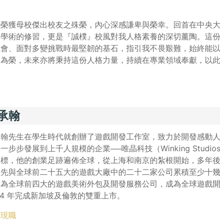
言
日榮獲母校傑出校友之殊榮，內心深感謙卑與榮幸。回首在中央
了學術的修習，更是『誠樸』校風對我人格素養的深切薰陶。這
社會、面對多變挑戰時最堅韌的基石，指引我不畏艱難，始終能
』為榮，未來亦將秉持這份人格力量，持續在專業領域奉獻，以
承翰
承翰先生在學生時代就創辦了遊戲開發工作室，致力於開發感動
一步步發展到上千人規模的企業──唯晶科技（Winking Studio
目標，他的創業足跡遍佈全球，從上海和南京的紮根開始，多年
，先與全球前二十五大的遊戲大廠中的二十二家公司累積至少十
為全球前四大的遊戲美術外包及開發服務公司，成為全球遊戲開發
24 年完成新加坡及倫敦的雙重上市。
獎現職