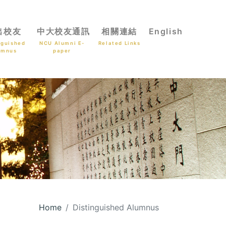
出校友
中大校友通訊
相關連結
English
nguished
NCU Alumni E-
Related Links
umnus
paper
Home
Distinguished Alumnus