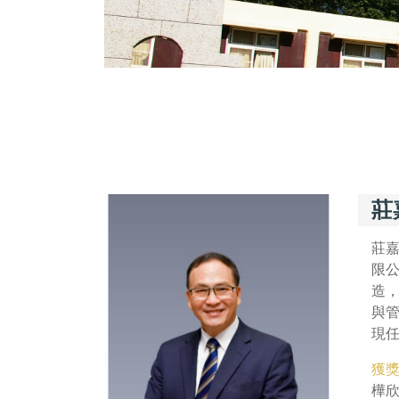
莊
莊嘉
限
造
與
現
獲
樺