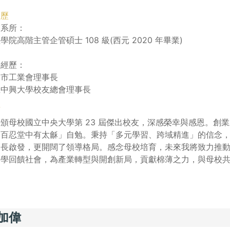
經歷
業系所：
學院高階主管企管碩士 108 級(西元 2020 年畢業)
要經歷：
園市工業會理事長
立中興大學校友總會理事長
言
頒母校國立中央大學第 23 屆傑出校友，深感榮幸與感恩。創
百忍堂中有太龢」自勉。秉持「多元學習、跨域精進」的信念，於 
師長啟發，更開闊了領導格局。感念母校培育，未來我將致力推
所學回饋社會，為產業轉型與開創新局，貢獻棉薄之力，與母校
加偉