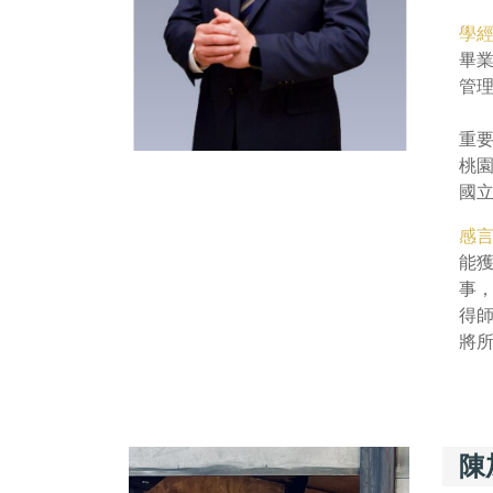
學
畢
管理
重
桃
國
感
能獲
事，
得
將
陳