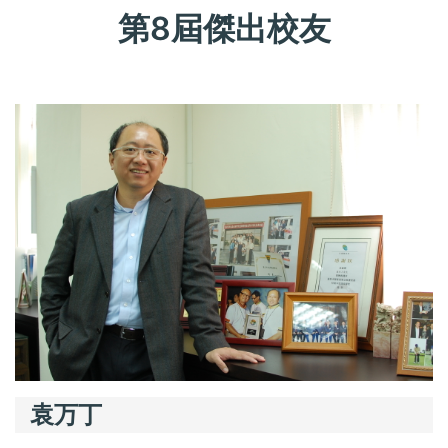
第8屆傑出校友
袁万丁