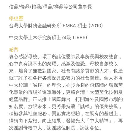
信鼎/倫鼎/裕鼎/暉鼎/祥鼎等公司董事長
學經歷
台灣大學財務金融研究所 EMBA 碩士 (2010)
中央大學土木研究所碩士74級 (1986)
感言
衷心感謝母校、環工所諸位恩師及李所長與校友總會，
心中真有說不出的榮耀、感激及惶恐。母校自創校以
來，培育了無數對國家、社會有諸多貢獻的人才，也造
就了許多在各行各業深具影響力的社會賢達。個人本著
中大校訓「誠樸」的理念，亦步亦趨的踏穩國內環保焚
化事業的市場並進軍海外，更將台灣「大型焚化技術及
經營品牌」正式推上國際舞台，打開海外及國際市場的
知名度。放眼未來，更將秉持著「誠樸」的優良校風，
積極參與社會服務，貢獻實務經驗，在既有的基礎上，
繼續向下紮根、向上結果，發揚光大「中大精神」。再
次謝謝母校中大，謝謝諸位師長，謝謝各位。