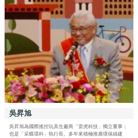
吳昇旭
吳昇旭為國際搖控玩具生廠商「雷虎科技」獨立董事；
也是「采蝶環科」執行長。多年來積極推廣環保綠建