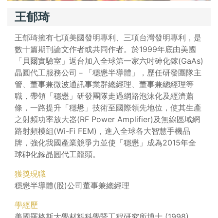
王郁琦
王郁琦擁有七項美國發明專利、三項台灣發明專利，是
數十篇期刊論文作者或共同作者。於1999年底由美國
「貝爾實驗室」返台加入全球第一家六吋砷化鎵(GaAs)
晶圓代工服務公司－「穩懋半導體」，歷任研發團隊主
管、董事兼微波通訊事業群總經理、董事兼總經理等
職，帶領「穩懋」研發團隊走過網路泡沫化及經濟蕭
條，一路提升「穩懋」技術至國際領先地位，使其生產
之射頻功率放大器(RF Power Amplifier)及無線區域網
路射頻模組(Wi-Fi FEM)，進入全球各大智慧手機品
牌，強化我國產業競爭力並使「穩懋」成為2015年全
球砷化鎵晶圓代工龍頭。
獲獎現職
穩懋半導體(股)公司董事兼總經理
學經歷
美國羅格斯大學材料科學暨工程研究所博士 (1998)