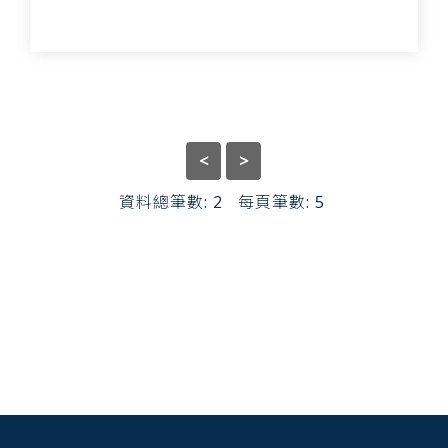
<
>
資料總筆數:
2
每頁筆數:
5
:::