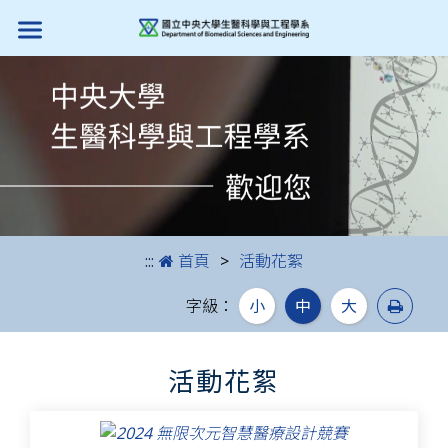
跳到主要內容
:::
首頁
活動花絮
列印
字級：
小
中
大
活動花絮