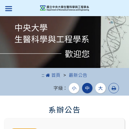
跳到主要內容
:::
首頁
最新公告
列印
字級：
小
中
大
系辦公告