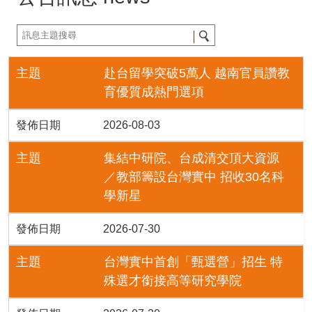
主題
赴台留學突破5萬人 越南官員讚教
育優質成熱門選項
發佈日期
2026-08-03
主題
集結中研院、台成清交頂大資源
／教部籌設台灣實中 招收30名科
學新星
發佈日期
2026-07-30
主題
台灣實中首創「甄選營」招生 特
殊選才銜接高等研究學院