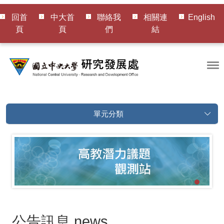
回首
中大首
聯絡我
相關連
English
頁
頁
們
結
單元分類
公告訊息
news