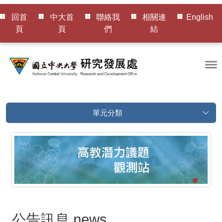
回首
中大首
聯絡我
相關連
English
頁
頁
們
結
單元分類
公告訊息
news