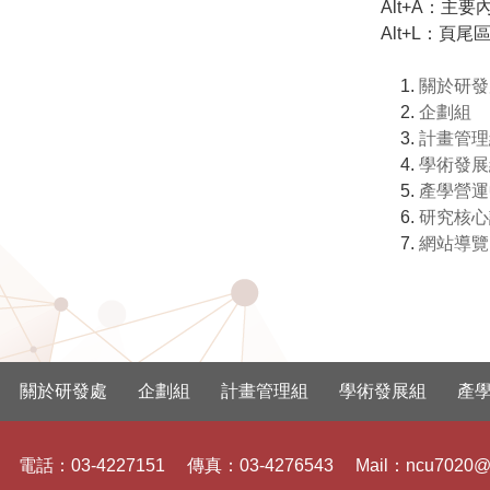
Alt+A：主要
Alt+L：頁尾
關於研發
企劃組
計畫管理
學術發展
產學營運
研究核心
網站導覽
關於研發處
企劃組
計畫管理組
學術發展組
產
電話：
03-4227151
傳真：
03-4276543
Mail：
ncu7020@