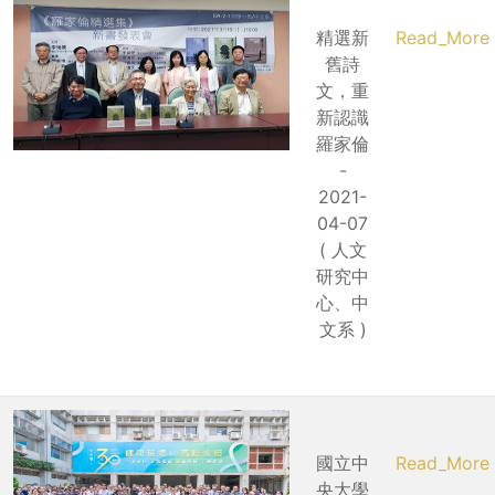
精選新
Read_More
舊詩
文，重
新認識
羅家倫
-
2021-
04-07
( 人文
研究中
心、中
文系 )
國立中
Read_More
央大學