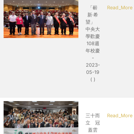
「嶄
Read_More
新‧希
望」
中央大
學歡慶
108週
年校慶
-
2023-
05-19
( )
三十而
Read_More
立 冠
蓋雲