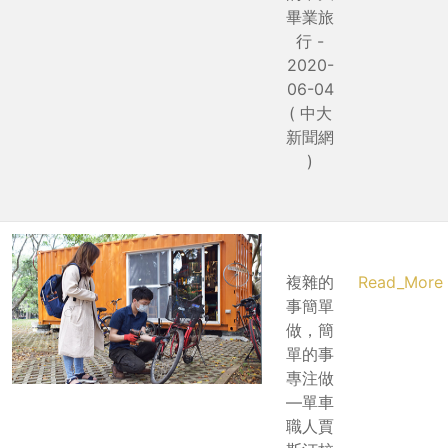
畢業旅
行 -
2020-
06-04
( 中大
新聞網
)
複雜的
Read_More
事簡單
做，簡
單的事
專注做
—單車
職人賈