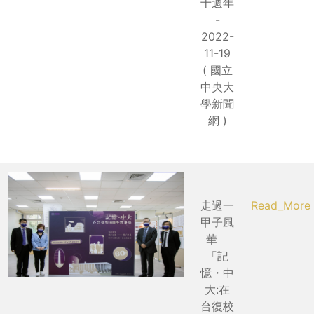
十週年
-
2022-
11-19
( 國立
中央大
學新聞
網 )
走過一
Read_More
甲子風
華
「記
憶・中
大:在
台復校