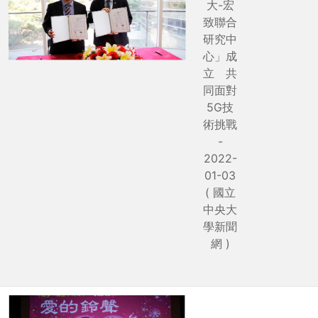
大-宏
致聯合
研究中
心」成
立 共
同面對
5G技
術挑戰
-
2022-
01-03
( 國立
中央大
學新聞
網 )