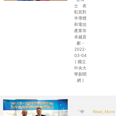
士 表
彰其對
半導體
和電信
產業等
卓越貢
獻 -
2022-
03-04
( 國立
中央大
學新聞
網 )
「中
Read_More