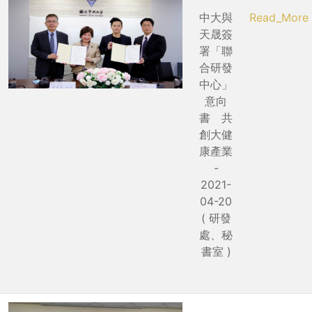
中大與
Read_More
天晟簽
署「聯
合研發
中心」
意向
書 共
創大健
康產業
-
2021-
04-20
( 研發
處、秘
書室 )