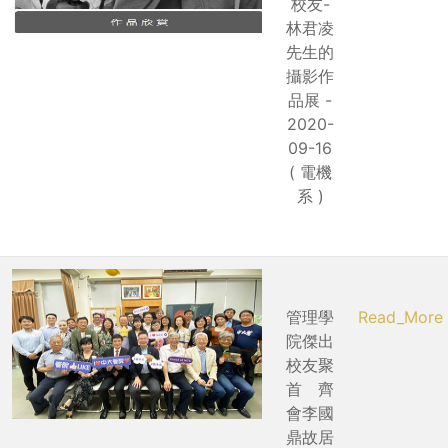
校友-
林君凌
先生的
攝影作
品展 -
2020-
09-16
( 電機
系 )
管理學
Read_More
院傑出
校友聚
首 齊
會李國
鼎故居