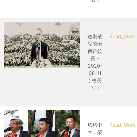
送別敬
Read_More
愛的余
傳韜校
長 -
2020-
08-11
( 校長
室 )
悠悠中
Read_More
大，榮