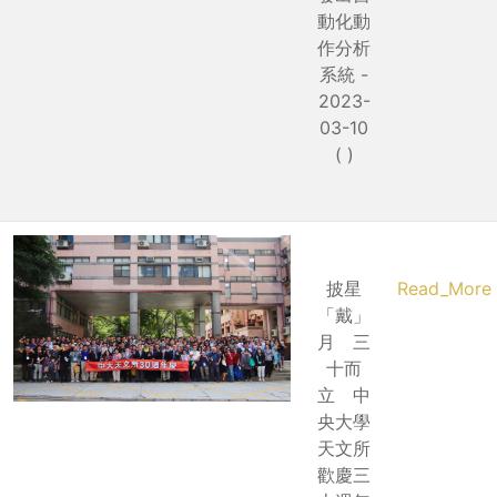
動化動
作分析
系統 -
2023-
03-10
( )
披星
Read_More
「戴」
月 三
十而
立 中
央大學
天文所
歡慶三