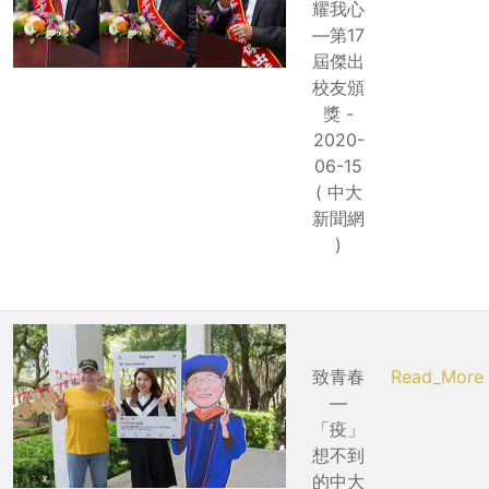
耀我心
—第17
屆傑出
校友頒
獎 -
2020-
06-15
( 中大
新聞網
)
致青春
Read_More
—
「疫」
想不到
的中大