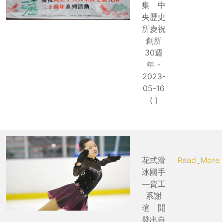
集 中
央歷史
所慶祝
創所
30週
年 -
2023-
05-16
( )
花式滑
Read_More
冰國手
—資工
系謝
瑄 開
發出自