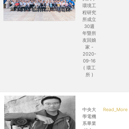
環境工
程研究
所成立
30週
年暨所
友回娘
家 -
2020-
09-16
( 環工
所 )
中央大
Read_More
學電機
系畢業