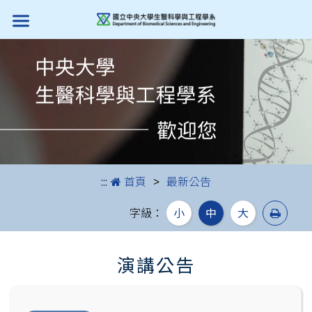
跳到主要內容
:::
首頁
最新公告
列印
字級：
小
中
大
演講公告