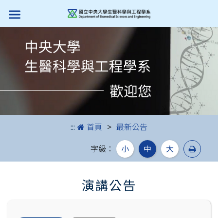
跳到主要內容
:::
首頁
最新公告
列印
字級：
小
中
大
演講公告