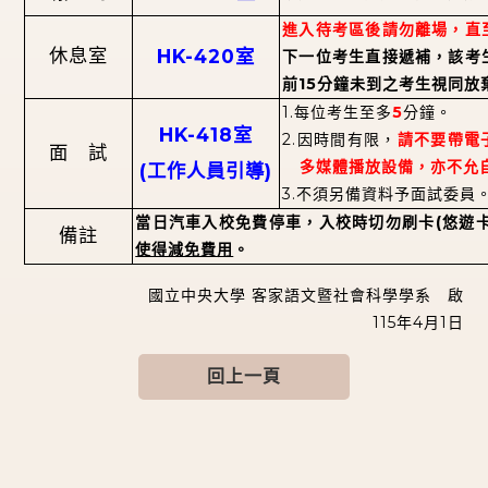
進入待考區後請勿離場，直
HK-420
休息室
室
下一位考生直接遞補，該考
15
前
分鐘未到之考生視同放
1.
5
每位考生至多
分鐘。
HK-418
室
2.
因時間有限，
請不要帶電
面
試
(
)
多媒體播放設備，亦不允
工作人員引導
3.
不須另備資料予面試委員
(
當日汽車入校免費停車，入校時切勿刷卡
悠遊
備註
使得減免費用
。
國立中央大學
客家語文暨社會科學學系 啟
115
4
1
年
月
日