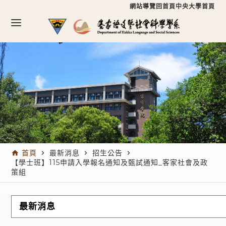
跳到主要內容區塊
跳到主要內容區塊
:::
網站導覽
回首頁
中央大學首頁
:::
首頁
最新消息
招生公告
home
navigate_next
navigate_next
navigate_next
【學士班】115申請入學報名通知及甄試通知_客家社會及政
策組
最新消息