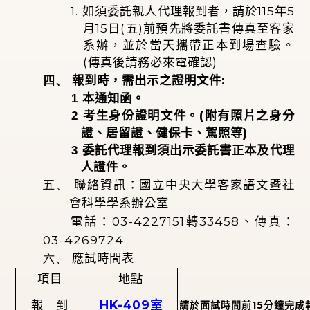
1.
115
5
如須委託親人代理報到者，請於
年
15
(
)
月
日
五
前預先將委託書傳真至客家
系辦，並於當天攜帶正本到場查驗。
(
)
傳真後請務必來電確認
四、
:
報到時，需出示之證明文件
1
本通知函。
(
2
考生身份證明文件。
附有照片之身分
)
證、居留證、健保卡、駕照等
3
委託代理報到須出示委託書正本及代理
人證件。
五、
聯絡資訊：國立中央大學客家語文暨社
會科學學系辦公室
03-4227151
33458
電話：
轉
、傳真：
03-4269724
六、
應試時間表
項目
地點
HK-409
報
到
室
15
請於面試時間前
分鐘完成