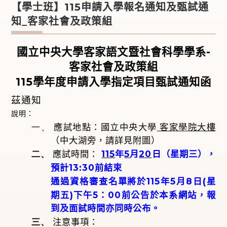
【學士班】115申請入學報名通知及甄試通
知_客家社會及政策組
-
國立中央大學客家語文暨社會科學學系
客家社會及政策組
115
學年度申請入學指定項目甄試通知函
茲通知
說明：
一、
應試地點：國立中央大學
客家學院大樓
（中大湖旁，請詳見附圖）
二、
115
5
20
應試時間：
年
月
日（星期三），
13:30
預計
前結束
115
5
8
(
通過資格審查名單將於
年
月
日
星
)
5
00
期五
下午
：
前公告於本系網站，報
到及面試時間亦同時公布。
三、
注意事項：