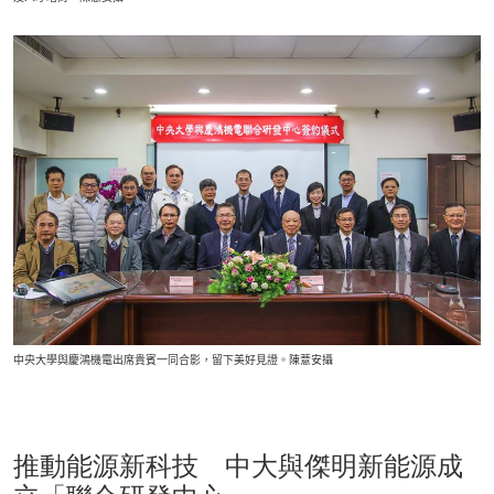
中央大學與慶鴻機電出席貴賓一同合影，留下美好見證。陳薏安攝
推動能源新科技 中大與傑明新能源成