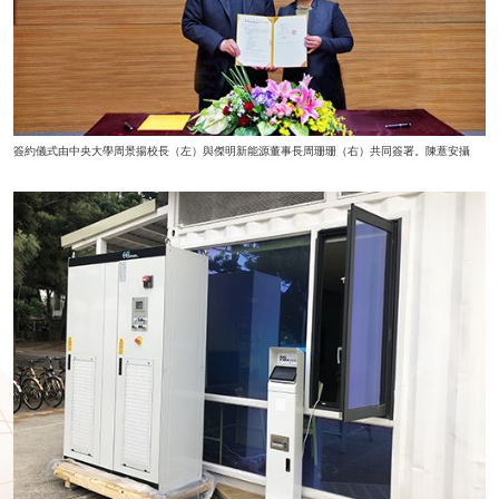
簽約儀式由中央大學周景揚校長（左）與傑明新能源董事長周珊珊（右）共同簽署。陳薏安攝