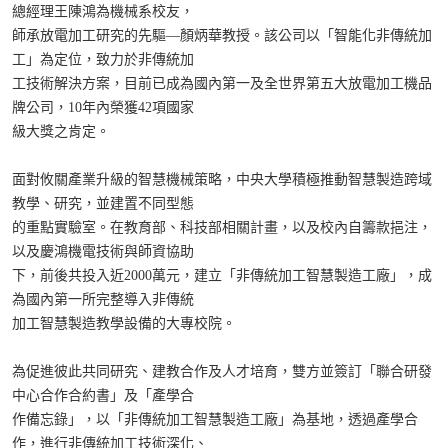
總經理王陳鴻為機械系校友，
師承放電加工研究的先驅—顏炳華教授。該公司以「智能化非傳統加
工」為定位，致力於非傳統加
工技術解決方案，目前已成為國內第一及全世界第五大放電加工機品
牌公司，10年內榮獲42項國家
級大獎之肯定。
面對攸關產業升級的智慧機械策略，中央大學積極推動智慧製造跨域
教學、研究，並建置不同型態
的重點實驗室。在教育部、科技部相關計畫，以及校內自籌款挹注，
以及慶鴻機電技術與師資協助
下，前後共投入近2000萬元，建立「非傳統加工智慧製造工廠」，成
為國內第一所完整導入非傳統
加工智慧製造教學設備的大專校院。
為促進彼此共同研究、建教合作及人才培育，雙方並簽訂「聯合研發
中心合作合約書」及「產學合
作備忘錄」，以「非傳統加工智慧製造工廠」為基地，透過產學合
作，進行非傳統加工技術深化、