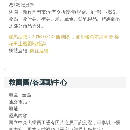
憑｢教職員證」：
桃園、新竹區門市:享有９折優待(現金、刷卡)，機器、
餐點、餐汁券、禮券、米、葷食、鮮乳製品、特惠商品
及部分商品除外。
優惠期限 : 2016.07.14-無期限 ，使用優惠前請電洽 棉
花田生機園地確認
網站連結:
前往連結
救國團/各運動中心
地區 : 全區
連絡電話 :
地址 :
優惠內容:
國立中央大學員工憑有照片之員工識別證，可享以下優
惠內容，限本人或視項目而定（詳見各館規定）