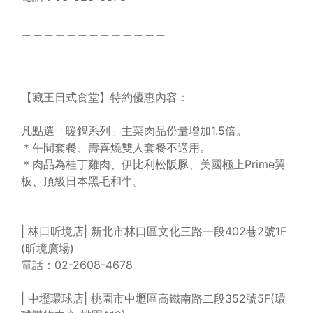
＿＿＿＿＿＿＿＿＿＿＿＿＿
【藏王日式食堂】特約優惠內容：
凡點選「暖鍋系列」主菜肉品份量增加1.5倍。
＊午間套餐、壽喜燒雙人套餐不適用。
＊肉品為桂丁雞肉、伊比利松阪豚、美國極上Prime翼
板、頂級日本黑毛和牛。
| 林口昕境店| 新北市林口區文化三路一段402巷2號1F
(昕境廣場)
電話：02-2608-4678
| 中壢環球店| 桃園市中壢區高鐵南路二段352號5F(環