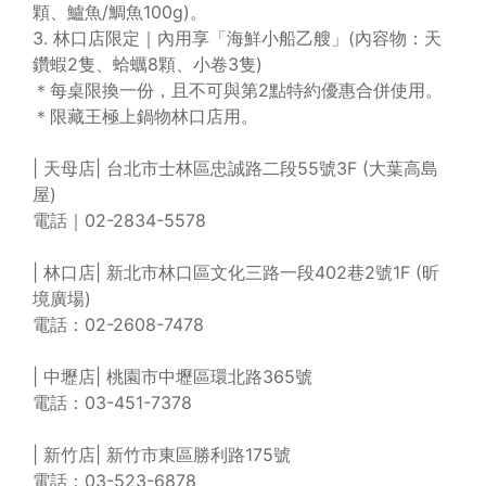
顆、鱸魚/鯛魚100g)。
3. 林口店限定｜內用享「海鮮小船乙艘」(內容物：天
鑽蝦2隻、蛤蠣8顆、小卷3隻)
＊每桌限換一份，且不可與第2點特約優惠合併使用。
＊限藏王極上鍋物林口店用。
| 天母店| 台北市士林區忠誠路二段55號3F (大葉高島
屋)
電話｜02-2834-5578
| 林口店| 新北市林口區文化三路一段402巷2號1F (昕
境廣場)
電話：02-2608-7478
| 中壢店| 桃園市中壢區環北路365號
電話：03-451-7378
| 新竹店| 新竹市東區勝利路175號
電話：03-523-6878