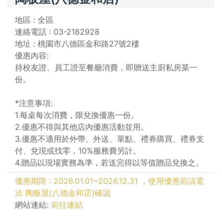
地區 : 全區
連絡電話 : 03-2182928
地址 : 桃園市八德區金和路27號2樓
優惠內容:
持校友證、員工證至餐廳消費，即贈送主廚私房菜一
份。
*注意事項:
1.每桌每次消費，限兌換優惠一份。
2.優惠不得與其他店內優惠活動並用。
3.優惠不適用於外帶、外送、單點、禮券購買、禮券支
付、兌現或找零，10%服務費另計。
4.贈品以現場實務為準，若送完得以等值贈品兌換之。
優惠期限 : 2026.01.01~2026.12.31 ，使用優惠前請電
洽 陶板屋(八德金和店)確認
網站連結:
前往連結