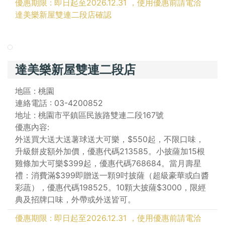
優惠期限 : 即日起至2026.12.31 ，使用優惠前請電洽
達美樂新屋雙連二段店確認
達美樂新屋雙連二段店
地區 : 桃園
連絡電話 : 03-4200852
地址 : 桃園市平鎮區民族路雙連二段167號
優惠內容:
外送買大送大送薯球送大可樂，$550起，不限口味，
升級餅皮額外加價，優惠代碼213585。小披薩加15根
雞條加大可樂$399起，優惠代碼768684。當月壽星
禮：消費滿$399即贈送一顆9吋披薩（超級豪華或白醬
彩蔬），優惠代碼198525。10顆大披薩$3000，限經
典及招牌口味，外帶或外送皆可。
優惠期限 : 即日起至2026.12.31 ，使用優惠前請電洽