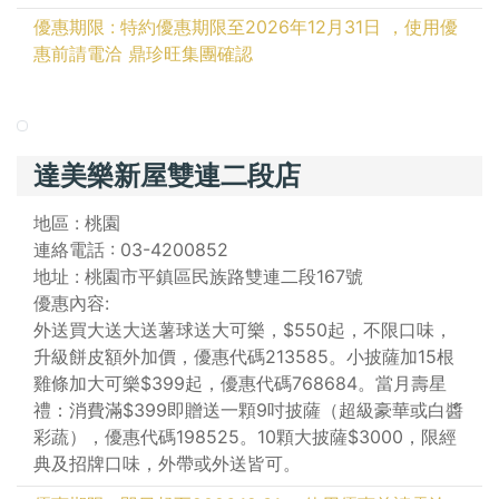
優惠期限 : 特約優惠期限至2026年12月31日 ，使用優
惠前請電洽 鼎珍旺集團確認
達美樂新屋雙連二段店
地區 : 桃園
連絡電話 : 03-4200852
地址 : 桃園市平鎮區民族路雙連二段167號
優惠內容:
外送買大送大送薯球送大可樂，$550起，不限口味，
升級餅皮額外加價，優惠代碼213585。小披薩加15根
雞條加大可樂$399起，優惠代碼768684。當月壽星
禮：消費滿$399即贈送一顆9吋披薩（超級豪華或白醬
彩蔬），優惠代碼198525。10顆大披薩$3000，限經
典及招牌口味，外帶或外送皆可。