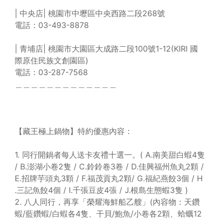
| 中央店| 桃園市中壢區中央西路二段268號
電話：03-493-8878
| 青埔店| 桃園市大園區大成路二段100號1-12(KIRI 國
際原住民族文創園區)
電話：03-287-7568
＿＿＿＿＿＿＿＿＿＿＿＿＿
【藏王極上鍋物】特約優惠內容：
1. 同行開鍋者每人送卡友禮十選一。( A.南美甜白蝦4隻
/ B.澎湖小卷2隻 / C.鈴鈴卷3卷 / D.佳興福州魚丸2顆 /
E.招牌芋頭丸3顆 / F.福茂貢丸2顆/ G.福紀燕餃3個 / H
.三記魚餃4個 / I.千張豆皮4張 / J.根島生態蝦3隻 )
2. 八人同行，再享「榮耀海鮮船乙艘」(內容物：天鑽
蝦/藍鑽蝦/白蝦各4隻、干貝/鮑魚/小卷各2顆、蛤蠣12