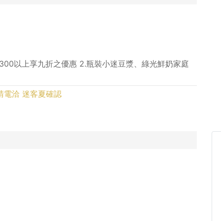
300以上享九折之優惠 2.瓶裝小迷豆漿、綠光鮮奶家庭
惠前請電洽 迷客夏確認