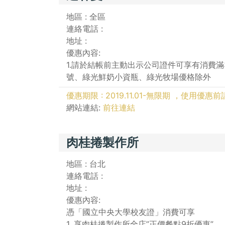
地區 : 全區
連絡電話 :
地址 :
優惠內容:
1.請於結帳前主動出示公司證件可享有消費滿
號、綠光鮮奶小資瓶、綠光牧場優格除外
優惠期限 : 2019.11.01-無限期 ，使用優
網站連結:
前往連結
肉桂捲製作所
地區 : 台北
連絡電話 :
地址 :
優惠內容:
憑「國立中央大學校友證」消費可享
1. 享肉桂捲製作所全店”正價餐點9折優惠”