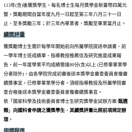
113年(含)後獲獎學生，每名博士生每月獎學金新臺幣四萬元
整，獎勵期間自當年度九月一日起至第三年八月三十一日
止，至多獎勵三年；於三年內畢業者，獎勵至畢業當月止。
續獎評量
獲獎勵博士生需於每學年開始前向所屬學院提送申請書、前
一學年博士班成績單、指導教授推薦信及研究進度成果報
告，前一年度學業平均成績需達80分(含)以上 (已修畢畢業學
分者除外)，由各學院完成初審後送本獎學金審查委員會複審
續獎事宜，已修畢畢業學分者，須經指導教授及所屬學院審
查合格後送本獎學金審查委員會複審續獎事宜。
依「國家科學及技術委員會博士生研究獎學金試辦方案-
甄選
類
」
向國科會申請之獲獎學生
，
其續獎評量比照前項規定辦
理
。
申請程序